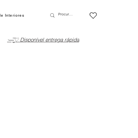
e Interiores
·—̳͟͞͞♡ Disponível entrega rápida