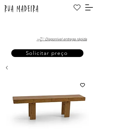
·—̳͟͞͞♡ Disponível entrega rápida
Solicitar preço