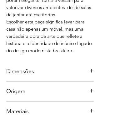
porém elegante, torna-a versátil para
valorizar diversos ambientes, desde salas
de jantar até escritórios.
Escolher esta peça significa levar para
casa não apenas um móvel, mas uma
verdadeira obra de arte que reflete a
história e a identidade do icônico legado
do design modernista brasileiro.
Dimensões
180 x 55 x 70 cm
Origem
200 x 55 x 70 cm
220 x 55 x 70 cm
Feito artesanalmente no Brasil.
240 x 55 x 70 cm
Materiais
Todos os materiais usados são de origem
260 x 55 x 70 cm
sustentável. Nossa madeira vem de áreas
Estrutura em Tauari
de extração legal ou reflorestamento.
Diversas opções de folheado disponíveis
Garantimos que toda madeira utilizada
Tauari, também conhecido como carvalho
possui o Documento de Origem Florestal