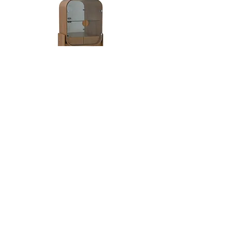
madeira Tauari.
Dobra