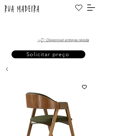
·—̳͟͞͞♡ Disponível entrega rápida
Solicitar preço