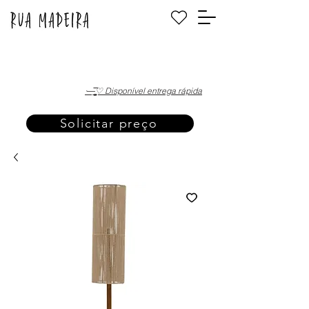
·—̳͟͞͞♡ Disponível entrega rápida
Solicitar preço