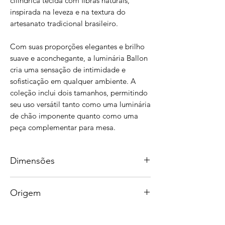
cilíndrica tecida com fibras naturais,
inspirada na leveza e na textura do
artesanato tradicional brasileiro.
Com suas proporções elegantes e brilho
suave e aconchegante, a luminária Ballon
cria uma sensação de intimidade e
sofisticação em qualquer ambiente. A
coleção inclui dois tamanhos, permitindo
seu uso versátil tanto como uma luminária
de chão imponente quanto como uma
peça complementar para mesa.
Dimensões
Luminária de chão:
Origem
Altura: 180 cm
Diâmetro: 60 cm
Handcrafted in Brazil.