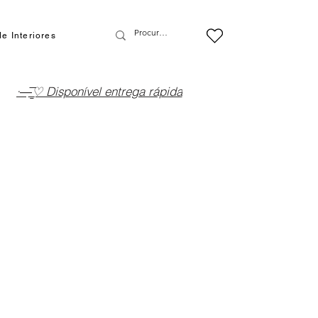
e Interiores
·—̳͟͞͞♡ Disponível entrega rápida