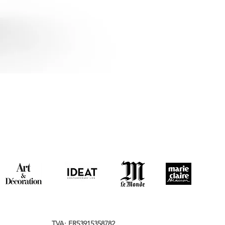
TVA: FR53915358782