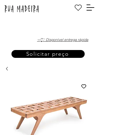
·—̳͟͞͞♡ Disponível entrega rápida
Solicitar preço