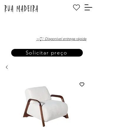
·—̳͟͞͞♡ Disponível entrega rápida
Solicitar preço