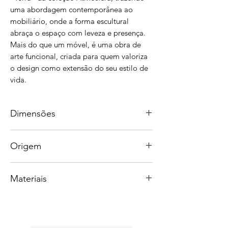
uma abordagem contemporânea ao
mobiliário, onde a forma escultural
abraça o espaço com leveza e presença.
Mais do que um móvel, é uma obra de
arte funcional, criada para quem valoriza
o design como extensão do seu estilo de
vida.
Dimensões
105 x 92 x 75 cm
Origem
Feito artesanalmente no Brasil.
Materiais
Todos os materiais utilizados são de
origem sustentável. Nossa madeira
Diversas opções de madeira e tecido
provém de áreas de extração legal ou de
disponíveis.
reflorestamento, e garantimos que toda a
madeira utilizada possua o Documento