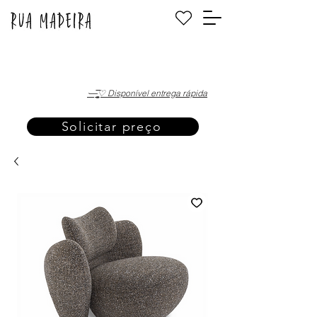
·—̳͟͞͞♡ Disponível entrega rápida
Solicitar preço