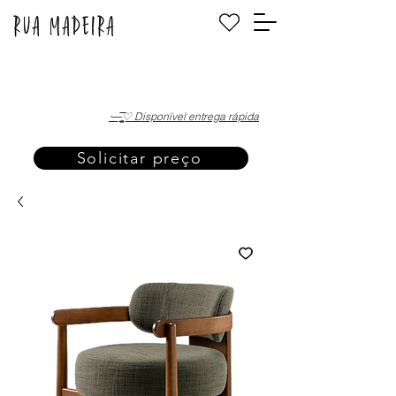
·—̳͟͞͞♡ Disponível entrega rápida
Solicitar preço